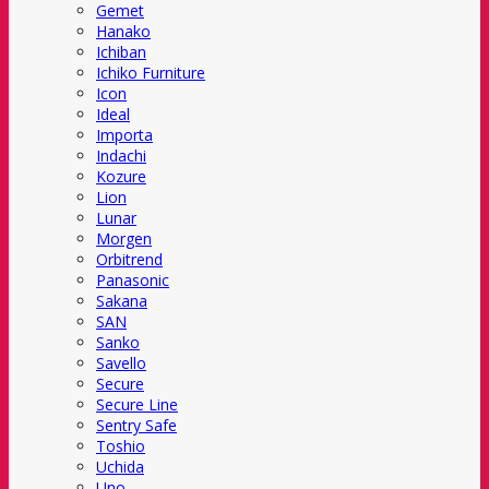
Gemet
Hanako
Ichiban
Ichiko Furniture
Icon
Ideal
Importa
Indachi
Kozure
Lion
Lunar
Morgen
Orbitrend
Panasonic
Sakana
SAN
Sanko
Savello
Secure
Secure Line
Sentry Safe
Toshio
Uchida
Uno