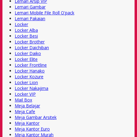
Lemari Arsip VIP
Lemari Gambar
Lemari Mobile File Roll O'pack
Lemari Pakaian
Locker
Locker Alba
Locker Besi
Locker Brother
Locker Daichiban
Locker Daiko
Locker Elite
Locker Frontline
Locker Hanako
Locker Kozure
Locker Lion
Locker Nakajima
Locker VIP
Mail Box
Meja Belajar
Meja Cafe
Meja Gambar Arsitek
Meja Kantor
Meja Kantor Euro
Meja Kantor Murah