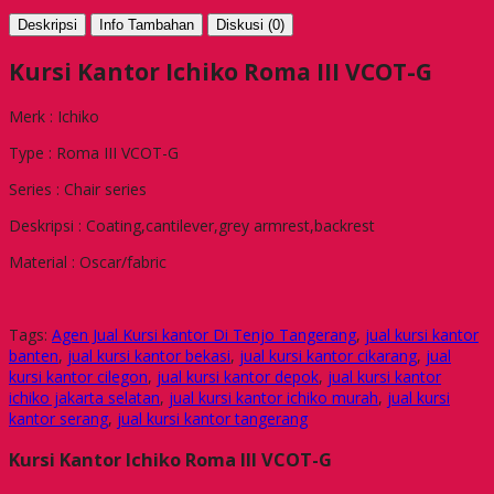
Deskripsi
Info Tambahan
Diskusi (0)
Kursi Kantor Ichiko Roma III VCOT-G
Merk : Ichiko
Type : Roma III VCOT-G
Series : Chair series
Deskripsi : Coating,cantilever,grey armrest,backrest
Material : Oscar/fabric
Tags:
Agen Jual Kursi kantor Di Tenjo Tangerang
,
jual kursi kantor
banten
,
jual kursi kantor bekasi
,
jual kursi kantor cikarang
,
jual
kursi kantor cilegon
,
jual kursi kantor depok
,
jual kursi kantor
ichiko jakarta selatan
,
jual kursi kantor ichiko murah
,
jual kursi
kantor serang
,
jual kursi kantor tangerang
Kursi Kantor Ichiko Roma III VCOT-G