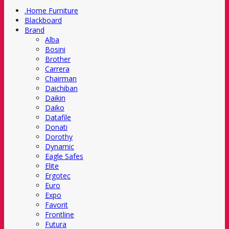
.Home Furniture
Blackboard
Brand
Alba
Bosini
Brother
Carrera
Chairman
Daichiban
Daikin
Daiko
Datafile
Donati
Dorothy
Dynamic
Eagle Safes
Elite
Ergotec
Euro
Expo
Favorit
Frontline
Futura