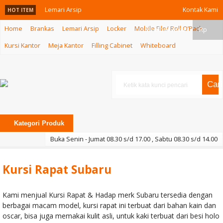
Lemari Arsip
Kontak Kami
HOT ITEM
Home
Brankas
Lemari Arsip
Locker
Mobile File/ Roll O’Pack
Euro DLC 8183
Member Area
Rp
Kursi Kantor
Meja Kantor
Filling Cabinet
Whiteboard
Meja Kantor
Indachi
Cari
Leonaire I
Meja VIP MM-
Kategori Produk
03
Buka Senin - Jumat 08.30 s/d 17.00 , Sabtu 08.30 s/d 14.00
Kursi Kantor
Kursi Rapat Subaru
Indachi V-Pose
I
Kami menjual Kursi Rapat & Hadap merk Subaru tersedia dengan
berbagai macam model, kursi rapat ini terbuat dari bahan kain dan
Kursi Cafe
oscar, bisa juga memakai kulit asli, untuk kaki terbuat dari besi holo