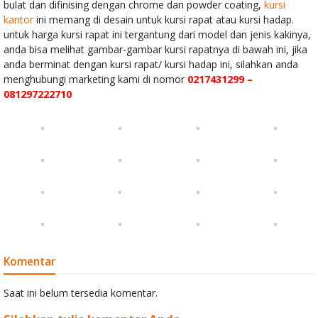
bulat dan difinising dengan chrome dan powder coating,
kursi
INVITI 215
kantor
ini memang di desain untuk kursi rapat atau kursi hadap.
untuk harga kursi rapat ini tergantung dari model dan jenis kakinya,
Meja kantor
anda bisa melihat gambar-gambar kursi rapatnya di bawah ini, jika
anda berminat dengan kursi rapat/ kursi hadap ini, silahkan anda
Ichiko ICX-902
menghubungi marketing kami di nomor
0217431299 –
081297222710
Kursi Kantor
Indachi Tezio I
CR
Kursi Sofa
Indachi Otiser
Ottoman 2
Komentar
Saat ini belum tersedia komentar.