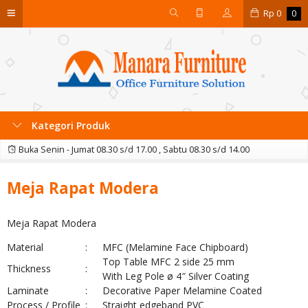
Rp
0
0
Kategori Produk
Buka Senin - Jumat 08.30 s/d 17.00 , Sabtu 08.30 s/d 14.00
Meja Rapat Modera
Meja Rapat Modera
Material
:
MFC (Melamine Face Chipboard)
Top Table MFC 2 side 25 mm
Thickness
:
With Leg Pole ø 4″ Silver Coating
Laminate
:
Decorative Paper Melamine Coated
Process / Profile
:
Straight edgeband PVC