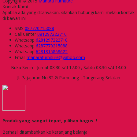
Copyright © 2015
Manara Furniture
Kontak Kami
Apabila ada yang ditanyakan, silahkan hubungi kami melalui kontak
di bawah ini.
SMS
087770215088
Call Center
081297222710
Whatsapp
6281297222710
Whatsapp
6287770215088
Whatsapp
6281315868622
Email
manarafurniture@yahoo.com
Buka Senin - Jumat 08.30 s/d 17.00 , Sabtu 08.30 s/d 14.00
Jl. Pajajaran No.32 G Pamulang - Tangerang Selatan
Produk yang sangat tepat, pilihan bagus..!
Berhasil ditambahkan ke keranjang belanja