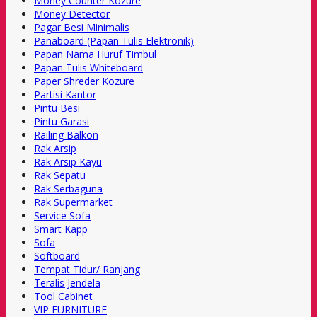
Money Counter Kozure
Money Detector
Pagar Besi Minimalis
Panaboard (Papan Tulis Elektronik)
Papan Nama Huruf Timbul
Papan Tulis Whiteboard
Paper Shreder Kozure
Partisi Kantor
Pintu Besi
Pintu Garasi
Railing Balkon
Rak Arsip
Rak Arsip Kayu
Rak Sepatu
Rak Serbaguna
Rak Supermarket
Service Sofa
Smart Kapp
Sofa
Softboard
Tempat Tidur/ Ranjang
Teralis Jendela
Tool Cabinet
VIP FURNITURE