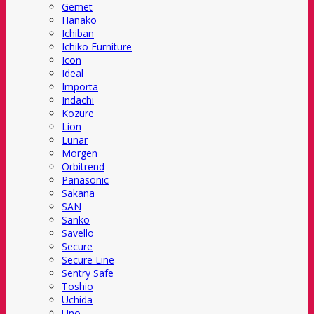
Gemet
Hanako
Ichiban
Ichiko Furniture
Icon
Ideal
Importa
Indachi
Kozure
Lion
Lunar
Morgen
Orbitrend
Panasonic
Sakana
SAN
Sanko
Savello
Secure
Secure Line
Sentry Safe
Toshio
Uchida
Uno