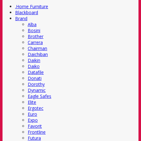
.Home Furniture
Blackboard
Brand
Alba
Bosini
Brother
Carrera
Chairman
Daichiban
Daikin
Daiko
Datafile
Donati
Dorothy
Dynamic
Eagle Safes
Elite
Ergotec
Euro
Expo
Favorit
Frontline
Futura