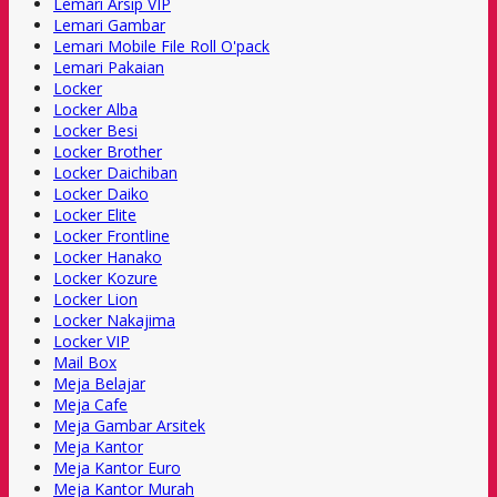
Lemari Arsip VIP
Lemari Gambar
Lemari Mobile File Roll O'pack
Lemari Pakaian
Locker
Locker Alba
Locker Besi
Locker Brother
Locker Daichiban
Locker Daiko
Locker Elite
Locker Frontline
Locker Hanako
Locker Kozure
Locker Lion
Locker Nakajima
Locker VIP
Mail Box
Meja Belajar
Meja Cafe
Meja Gambar Arsitek
Meja Kantor
Meja Kantor Euro
Meja Kantor Murah