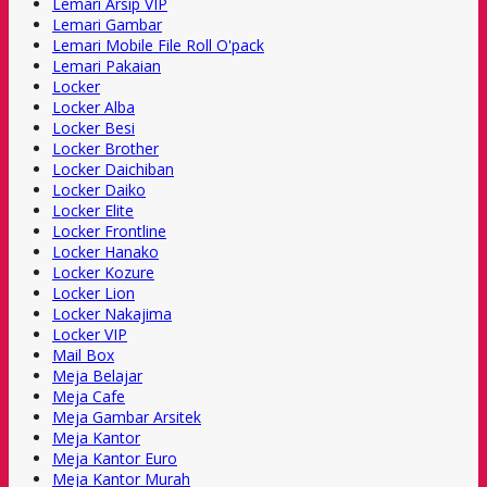
Lemari Arsip VIP
Lemari Gambar
Lemari Mobile File Roll O'pack
Lemari Pakaian
Locker
Locker Alba
Locker Besi
Locker Brother
Locker Daichiban
Locker Daiko
Locker Elite
Locker Frontline
Locker Hanako
Locker Kozure
Locker Lion
Locker Nakajima
Locker VIP
Mail Box
Meja Belajar
Meja Cafe
Meja Gambar Arsitek
Meja Kantor
Meja Kantor Euro
Meja Kantor Murah