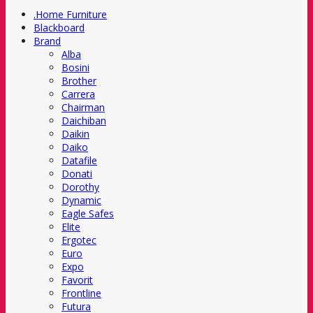
.Home Furniture
Blackboard
Brand
Alba
Bosini
Brother
Carrera
Chairman
Daichiban
Daikin
Daiko
Datafile
Donati
Dorothy
Dynamic
Eagle Safes
Elite
Ergotec
Euro
Expo
Favorit
Frontline
Futura