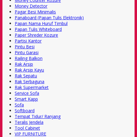
Money Counter Kozure
Money Detector
Pagar Besi Minimalis
Panaboard (Papan Tulis Elektronik)
Papan Nama Huruf Timbul
Papan Tulis Whiteboard
Paper Shreder Kozure
Partisi Kantor
Pintu Besi
Pintu Garasi
Railing Balkon
Rak Arsip
Rak Arsip Kayu
Rak Sepatu
Rak Serbaguna
Rak Supermarket
Service Sofa
Smart Kapp
Sofa
Softboard
Tempat Tidur/ Ranjang
Teralis Jendela
Tool Cabinet
VIP FURNITURE