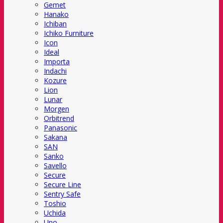
Gemet
Hanako
Ichiban
Ichiko Furniture
Icon
Ideal
Importa
Indachi
Kozure
Lion
Lunar
Morgen
Orbitrend
Panasonic
Sakana
SAN
Sanko
Savello
Secure
Secure Line
Sentry Safe
Toshio
Uchida
Uno