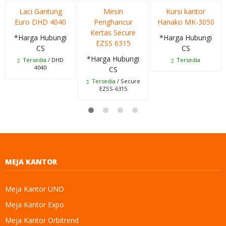
Laci Gantung
Mesin
Kursi kantor
Euro DHD 4040
Penghancur
Hanako MK-3050
Kertas Secure
*Harga Hubungi
*Harga Hubungi
EZSS 6315
CS
CS
*Harga Hubungi
Tersedia
/ DHD
Tersedia
4040
CS
Tersedia
/ Secure
EZSS-6315
MEJA KANTOR
Meja Kantor UNO
Meja Kantor Expo
Meja Kantor Orbitrend