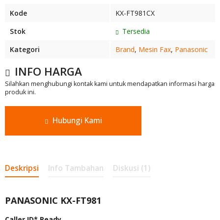
Kode
KX-FT981CX
Stok
Tersedia
Kategori
Brand
,
Mesin Fax
,
Panasonic
INFO HARGA
Silahkan menghubungi kontak kami untuk mendapatkan informasi harga
produk ini.
Hubungi Kami
Deskripsi
Info Tambahan
Diskusi (1)
PANASONIC KX-FT981
Caller ID* Ready