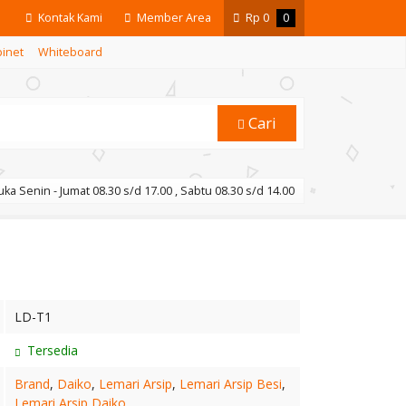
Kontak Kami
Member Area
Rp
0
0
binet
Whiteboard
Cari
ka Senin - Jumat 08.30 s/d 17.00 , Sabtu 08.30 s/d 14.00
LD-T1
Tersedia
Brand
,
Daiko
,
Lemari Arsip
,
Lemari Arsip Besi
,
Lemari Arsip Daiko