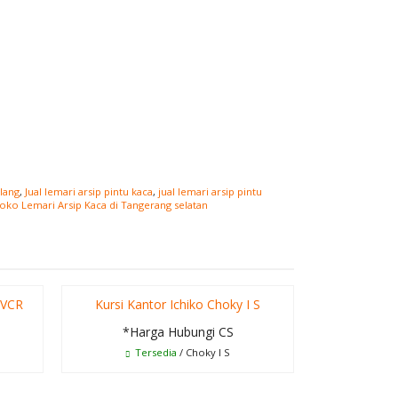
lang
,
Jual lemari arsip pintu kaca
,
jual lemari arsip pintu
oko Lemari Arsip Kaca di Tangerang selatan
I VCR
Kursi Kantor Ichiko Choky I S
Kursi Ka
*Harga Hubungi CS
*Ha
Tersedia
/ Choky I S