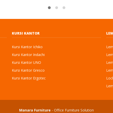
KURSI KANTOR
LEM
Kursi Kantor Ichiko
Lema
Kursi Kantor Indachi
Lema
Kursi Kantor UNO
Lema
Kursi Kantor Gresco
Lema
Kursi Kantor Ergotec
Loc
Lem
Manara Furniture
- Office Furniture Solution