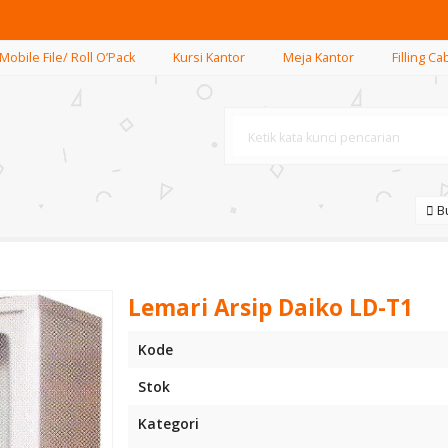
Mobile File/ Roll O’Pack
Kursi Kantor
Meja Kantor
Filling Ca
Bu
Lemari Arsip Daiko LD-T1
Kode
Stok
Kategori