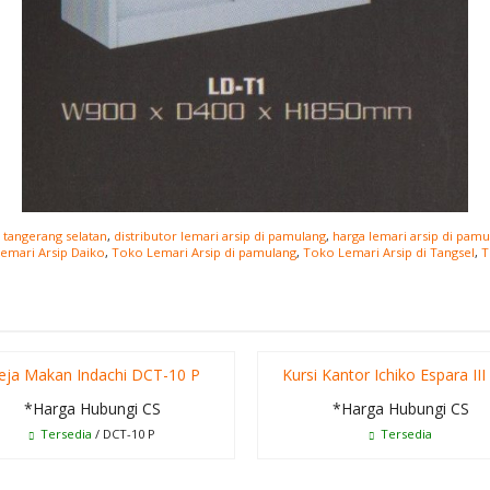
i tangerang selatan
,
distributor lemari arsip di pamulang
,
harga lemari arsip di pamu
emari Arsip Daiko
,
Toko Lemari Arsip di pamulang
,
Toko Lemari Arsip di Tangsel
,
T
ja Makan Indachi DCT-10 P
Kursi Kantor Ichiko Espara II
*Harga Hubungi CS
*Harga Hubungi CS
Tersedia
/ DCT-10 P
Tersedia