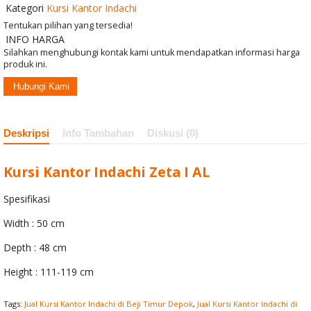
Kategori
Kursi Kantor Indachi
NET II
Tentukan pilihan yang tersedia!
Mobile File
INFO HARGA
Silahkan menghubungi kontak kami untuk mendapatkan informasi harga
Manual VIP
produk ini.
Hubungi Kami
MFA-
12BS225(60
Deskripsi
Info Tambahan
Diskusi (0)
Comp)
Kursi Kantor Indachi Zeta I AL
Mobil File
Spesifikasi
Manual
Width : 50 cm
DATAFILE S8M
Depth : 48 cm
Sofa Subaru
Height : 111-119 cm
Swan
Tags:
Jual Kursi Kantor Indachi di Beji Timur Depok
,
Jual Kursi Kantor Indachi di