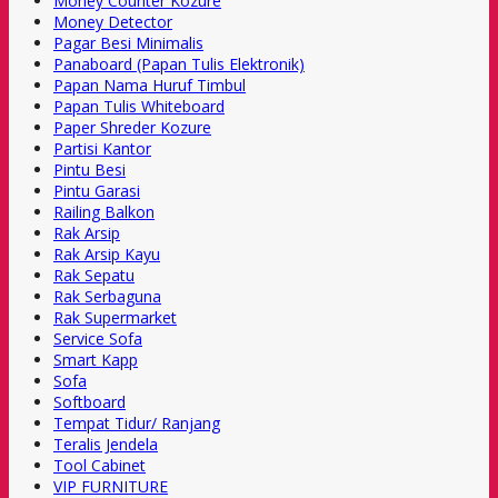
Money Counter Kozure
Money Detector
Pagar Besi Minimalis
Panaboard (Papan Tulis Elektronik)
Papan Nama Huruf Timbul
Papan Tulis Whiteboard
Paper Shreder Kozure
Partisi Kantor
Pintu Besi
Pintu Garasi
Railing Balkon
Rak Arsip
Rak Arsip Kayu
Rak Sepatu
Rak Serbaguna
Rak Supermarket
Service Sofa
Smart Kapp
Sofa
Softboard
Tempat Tidur/ Ranjang
Teralis Jendela
Tool Cabinet
VIP FURNITURE