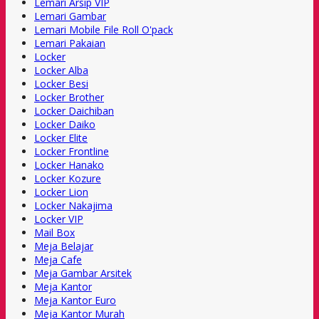
Lemari Arsip VIP
Lemari Gambar
Lemari Mobile File Roll O'pack
Lemari Pakaian
Locker
Locker Alba
Locker Besi
Locker Brother
Locker Daichiban
Locker Daiko
Locker Elite
Locker Frontline
Locker Hanako
Locker Kozure
Locker Lion
Locker Nakajima
Locker VIP
Mail Box
Meja Belajar
Meja Cafe
Meja Gambar Arsitek
Meja Kantor
Meja Kantor Euro
Meja Kantor Murah