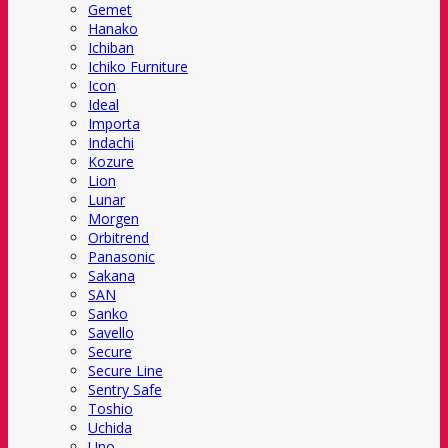
Gemet
Hanako
Ichiban
Ichiko Furniture
Icon
Ideal
Importa
Indachi
Kozure
Lion
Lunar
Morgen
Orbitrend
Panasonic
Sakana
SAN
Sanko
Savello
Secure
Secure Line
Sentry Safe
Toshio
Uchida
Uno