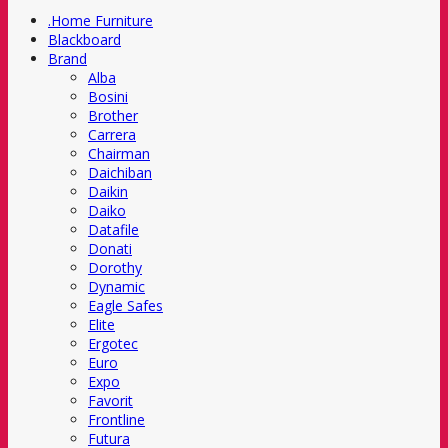
.Home Furniture
Blackboard
Brand
Alba
Bosini
Brother
Carrera
Chairman
Daichiban
Daikin
Daiko
Datafile
Donati
Dorothy
Dynamic
Eagle Safes
Elite
Ergotec
Euro
Expo
Favorit
Frontline
Futura