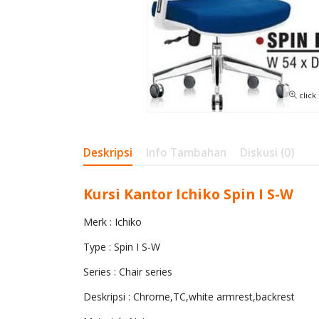
click
Deskripsi
Info Tambahan
Diskusi (0)
Kursi Kantor Ichiko Spin I S-W
Merk : Ichiko
Type : Spin I S-W
Series : Chair series
Deskripsi : Chrome,TC,white armrest,backrest