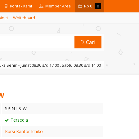
Kontak Kami
Member Area
Rp
0
0
binet
Whiteboard
Cari
ka Senin - Jumat 08.30 s/d 17.00 , Sabtu 08.30 s/d 14.00
-W
SPIN I S-W
Tersedia
Kursi Kantor Ichiko