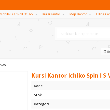
Mobile File/ Roll O’Pack
Kursi Kantor
Meja Kantor
Filling Ca
Bu
I S-W
Kursi Kantor Ichiko Spin I S
Kode
Stok
Kategori