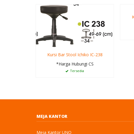
K
Kursi Bar Stool Ichiko IC-238
*Harga Hubungi CS
Tersedia
MEJA KANTOR
Meja Kantor UNO