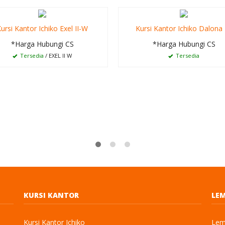
ursi Kantor Ichiko Exel II-W
Kursi Kantor Ichiko Dalona 
*Harga Hubungi CS
*Harga Hubungi CS
Tersedia
/ EXEL II W
Tersedia
KURSI KANTOR
LEM
Kursi Kantor Ichiko
Lema