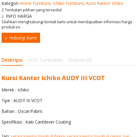
Kategori
.Home Furniture
,
Ichiko Furniture
,
Kursi Kantor Ichiko
VINTAGE
Tentukan pilihan yang tersedia!
INFO HARGA
Kursi Kantor
Silahkan menghubungi kontak kami untuk mendapatkan informasi harga
produk ini.
Chairman DC
Hubungi Kami
803B
Kursi Kantor
Deskripsi
Info Tambahan
Diskusi (0)
Ichiko Mercy I
Kursi Kantor Ichiko AUDY III VCOT
Large C TC
Meja Kantor
Merek : Ichiko
Tipe : AUDY III VCOT
Indachi DD 160
Bahan : Oscar/Fabric
CS
Spesifikasi : Kaki Cantilever Coating
Tags:
Jual kursi kantor murah di Bekasi
,
Jual kursi kantor murah di cianjur
,
Jual