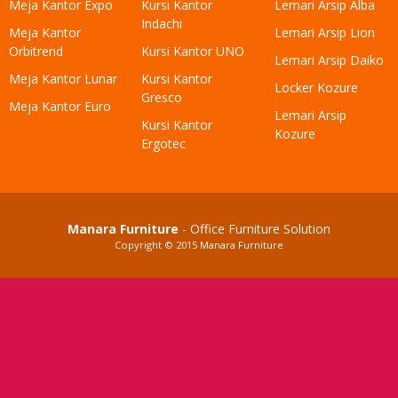
Meja Kantor Expo
Kursi Kantor
Lemari Arsip Alba
Indachi
Meja Kantor
Lemari Arsip Lion
Orbitrend
Kursi Kantor UNO
Lemari Arsip Daiko
Meja Kantor Lunar
Kursi Kantor
Locker Kozure
Gresco
Meja Kantor Euro
Lemari Arsip
Kursi Kantor
Kozure
Ergotec
Manara Furniture
- Office Furniture Solution
Copyright © 2015
Manara Furniture
Produk yang sangat tepat, pilihan bagus..!
Berhasil ditambahkan ke keranjang belanja
Lanjut Belanja
Checkout