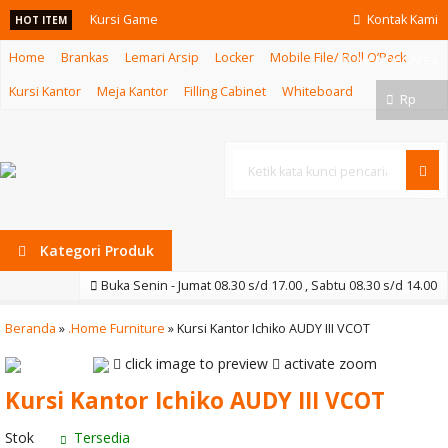
Kursi Game
Kontak Kami
HOT ITEM
Home
Brankas
Lemari Arsip
Locker
Mobile File/ Roll O’Pack
Inviti Vida AL
Member Area
Kursi Kantor
Meja Kantor
Filling Cabinet
Whiteboard
Laci Dorong
Rp
Uno UMP 1135
Kursi Kantor
Cari
Subaru SB 105
Kategori Produk
Kursi Susun
Buka Senin - Jumat 08.30 s/d 17.00 , Sabtu 08.30 s/d 14.00
Frontline KSPB
Beranda
»
.Home Furniture
»
Kursi Kantor Ichiko AUDY III VCOT
FL 103
click image to preview
activate zoom
Meja Rapat
Kursi Kantor Ichiko AUDY III VCOT
Fontline RMT
Stok
Tersedia