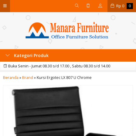
Rp
0
0
Kategori Produk
Buka Senin - Jumat 08.30 s/d 17.00 , Sabtu 08.30 s/d 14.00
Beranda
»
Brand
»
Kursi Ergotec LX 807 U Chrome