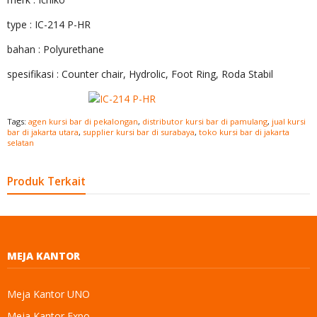
type : IC-214 P-HR
bahan : Polyurethane
spesifikasi : Counter chair, Hydrolic, Foot Ring, Roda Stabil
Tags:
agen kursi bar di pekalongan
,
distributor kursi bar di pamulang
,
jual kursi
bar di jakarta utara
,
supplier kursi bar di surabaya
,
toko kursi bar di jakarta
selatan
Produk Terkait
MEJA KANTOR
Meja Kantor UNO
Meja Kantor Expo