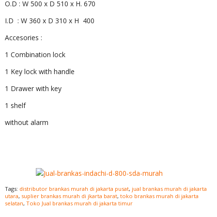
O.D : W 500 x D 510 x H. 670
I.D : W 360 x D 310 x H 400
Accesories :
1 Combination lock
1 Key lock with handle
1 Drawer with key
1 shelf
without alarm
Tags:
distributor brankas murah di jakarta pusat
,
jual brankas murah di jakarta
utara
,
suplier brankas murah di jkarta barat
,
toko brankas murah di jakarta
selatan
,
Toko Jual brankas murah di jakarta timur