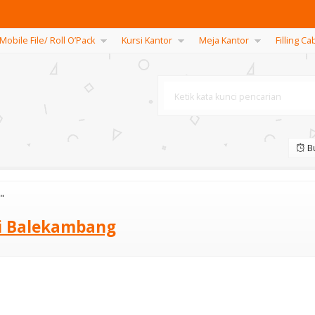
Mobile File/ Roll O’Pack
Kursi Kantor
Meja Kantor
Filling Ca
Bu
"
di Balekambang