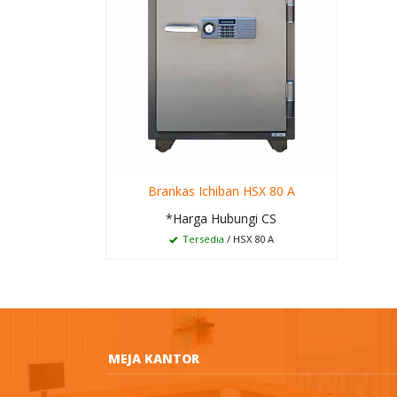
Brankas Ichiban HSX 80 A
*Harga Hubungi CS
Tersedia
/ HSX 80 A
MEJA KANTOR