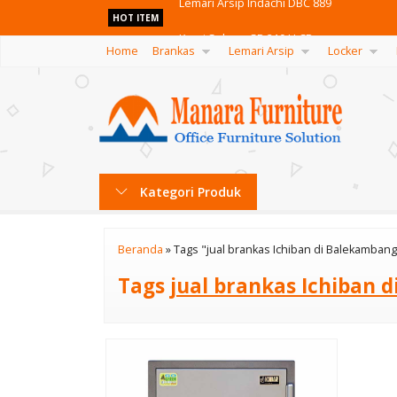
Kursi Subaru SB 210 U CR
HOT ITEM
Home
Brankas
Lemari Arsip
Locker
Kursi Kantor Ichiko Caneza I C
Kursi Kantor Ichiko Vios I
Kursi Donati Kubix I
Blackboard Sakana 90X120 (2Muka+Kaki)
Kategori Produk
Kursi Kantor Ergotec LX 951 TR
Kursi Kantor Indachi Dizel III Vcr
Beranda
»
Tags "jual brankas Ichiban di Balekambang
Lemari Arsip Indachi DBC 889
Tags
jual brankas Ichiban 