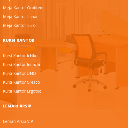
Meja Kantor Orbitrend
Meja Kantor Lunar
Meja Kantor Euro
KURSI KANTOR
Kursi Kantor Ichiko
Kursi Kantor Indachi
Kursi Kantor UNO
Kursi Kantor Gresco
Kursi Kantor Ergotec
LEMARI ARSIP
Lemari Arsip VIP