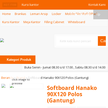
Kursi kantor
Kontak Kami
HOT ITEM
Home
Brankas
Lemari Arsip
Locker
Mobile File/ Roll O’Pack
Hanako MK-
Member Area
Rp
Kursi Kantor
Meja Kantor
Filling Cabinet
Whiteboard
3039
Kursi Kantor
Cari
Indachi Viera I
AL
Kategori Produk
Meja Komputer
Buka Senin - Jumat 08.30 s/d 17.00 , Sabtu 08.30 s/d 14.00
Lunar LMC 82
Beranda
»
Brand
»
Softboard Hanako 90X120 Polos (Gantung)
click image to
Mesin
preview
Softboard Hanako
Penghancur
90X120 Polos
(Gantung)
Kertas Ideal