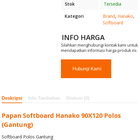
3804
Stok
Tersedia
Kategori
Brand
,
Hanako
,
Penyekat Meja
Softboard
Kantor
INFO HARGA
Orbitrend OSP
Silahkan menghubungi kontak kami untuk
mendapatkan informasi harga produk ini.
Meja Expo MT-
M 3001
Hubungi Kami
Kursi Kantor
Dorothy King
Deskripsi
Info Tambahan
Diskusi (0)
21
Papan Softboard Hanako 90X120 Polos
Kursi Kantor
(Gantung)
Subaru Koji A
Softboard Polos Gantung