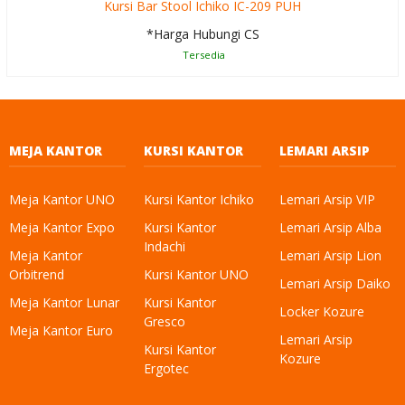
Kursi Bar Stool Ichiko IC-209 PUH
*Harga Hubungi CS
Tersedia
MEJA KANTOR
KURSI KANTOR
LEMARI ARSIP
Meja Kantor UNO
Kursi Kantor Ichiko
Lemari Arsip VIP
Meja Kantor Expo
Kursi Kantor
Lemari Arsip Alba
Indachi
Meja Kantor
Lemari Arsip Lion
Orbitrend
Kursi Kantor UNO
Lemari Arsip Daiko
Meja Kantor Lunar
Kursi Kantor
Locker Kozure
Gresco
Meja Kantor Euro
Lemari Arsip
Kursi Kantor
Kozure
Ergotec