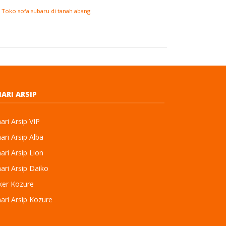
,
Toko sofa subaru di tanah abang
ARI ARSIP
ri Arsip VIP
ri Arsip Alba
ri Arsip Lion
ri Arsip Daiko
ker Kozure
ari Arsip Kozure