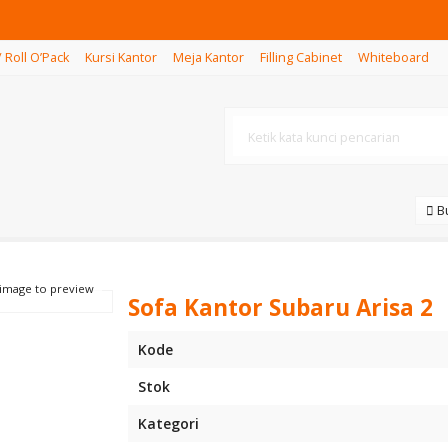
/ Roll O’Pack
Kursi Kantor
Meja Kantor
Filling Cabinet
Whiteboard
Bu
 image to preview
Sofa Kantor Subaru Arisa 2
Kode
Stok
Kategori