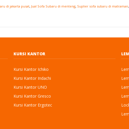
aru di jakarta pusat
,
Jual Sofa Subaru di menteng
,
Suplier sofa subaru di matraman
KURSI KANTOR
LEM
Kursi Kantor Ichiko
Lema
Kursi Kantor Indachi
Lema
Kursi Kantor UNO
Lema
Kursi Kantor Gresco
Lema
Kursi Kantor Ergotec
Loc
Lem