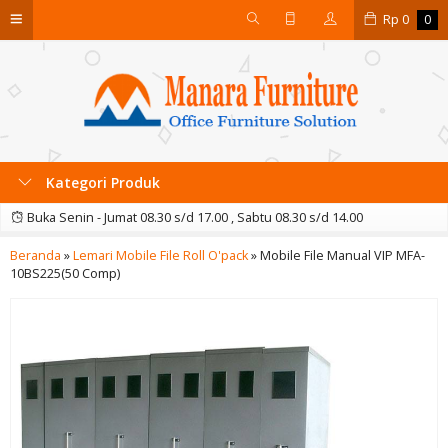
Rp
0
0
Kategori Produk
Buka Senin - Jumat 08.30 s/d 17.00 , Sabtu 08.30 s/d 14.00
Beranda
»
Lemari Mobile File Roll O'pack
»
Mobile File Manual VIP MFA-
10BS225(50 Comp)