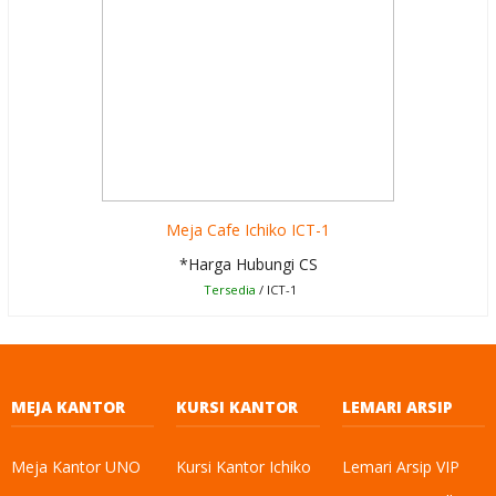
Meja Cafe Ichiko ICT-1
*Harga Hubungi CS
Tersedia
/ ICT-1
MEJA KANTOR
KURSI KANTOR
LEMARI ARSIP
Meja Kantor UNO
Kursi Kantor Ichiko
Lemari Arsip VIP