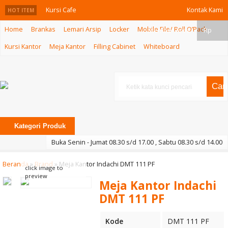
Kursi Cafe
Kontak Kami
HOT ITEM
Home
Brankas
Lemari Arsip
Locker
Mobile File/ Roll O’Pack
INVITI PU5002
Member Area
Rp
Kursi Kantor
Meja Kantor
Filling Cabinet
Whiteboard
Meja Kantor
Euro ROT 7575
Cari
Kursi Kantor
Subaru SB 20
Kategori Produk
U
Buka Senin - Jumat 08.30 s/d 17.00 , Sabtu 08.30 s/d 14.00
Kursi Kantor
Beranda
»
Brand
»
Meja Kantor Indachi DMT 111 PF
click image to
Carrera CS 003
preview
Meja Kantor Indachi
Kursi Kantor
DMT 111 PF
Indachi D 2018
Kode
DMT 111 PF