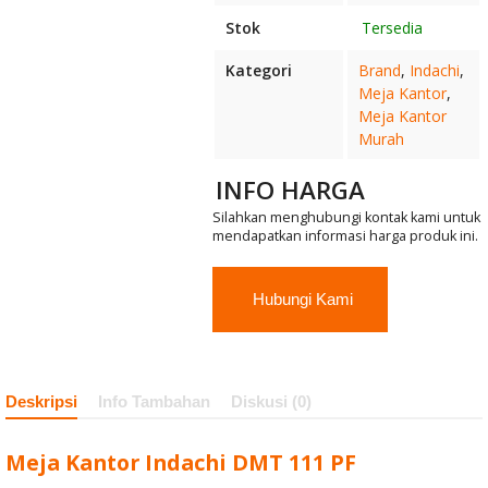
Kursi Kantor
Stok
Tersedia
Indachi D-830
Kategori
Brand
,
Indachi
,
Meja Kantor
,
U
Meja Kantor
Murah
Meja Tamu
INFO HARGA
Indachi Zenon
Silahkan menghubungi kontak kami untuk
Table
mendapatkan informasi harga produk ini.
Loker Lion L-
Hubungi Kami
554 4 Pintu
Deskripsi
Info Tambahan
Diskusi (0)
Meja Kantor Indachi DMT 111 PF