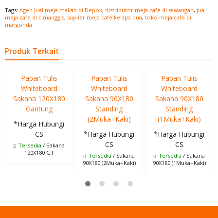
Tags:
Agen jual meja makan di Depok
,
distributor meja cafe di sawangan
,
jual
meja cafe di cimanggis
,
suplier meja cafe kelapa dua
,
toko meja cafe di
margonda
Produk Terkait
Papan Tulis
Papan Tulis
Papan Tulis
Whiteboard
Whiteboard
Whiteboard
Sakana 120X180
Sakana 90X180
Sakana 90X180
Gantung
Standing
Standing
(2Muka+Kaki)
(1Muka+Kaki)
*Harga Hubungi
CS
*Harga Hubungi
*Harga Hubungi
CS
CS
Tersedia
/ Sakana
120X180 GT
Tersedia
/ Sakana
Tersedia
/ Sakana
90X180 (2Muka+Kaki)
90X180 (1Muka+Kaki)