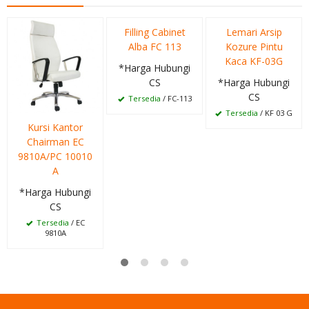
Filling Cabinet
Lemari Arsip
Alba FC 113
Kozure Pintu
Kaca KF-03G
*Harga Hubungi
CS
*Harga Hubungi
CS
Tersedia
/ FC-113
Tersedia
/ KF 03 G
Kursi Kantor
Chairman EC
9810A/PC 10010
A
*Harga Hubungi
CS
Tersedia
/ EC
9810A