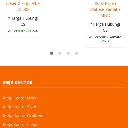
Loker 2 Pintu Alba
Kursi Kuliah
LC-502
Chitose Yamato
MND
*Harga Hubungi
CS
*Harga Hubungi
CS
Tersedia
/ LC-502
Tersedia
/ Yamato
MND
MEJA KANTOR
Meja Kantor UNO
Meja Kantor Expo
Meja Kantor Orbitrend
Meja Kantor Lunar