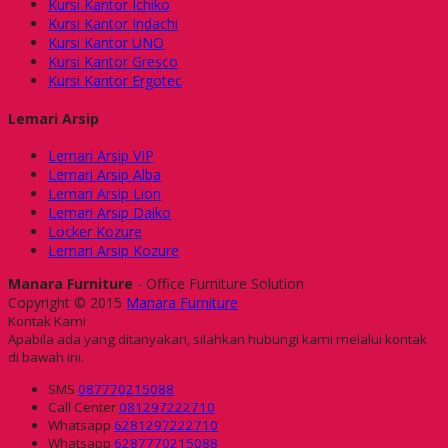
Kursi Kantor Ichiko
Kursi Kantor Indachi
Kursi Kantor UNO
Kursi Kantor Gresco
Kursi Kantor Ergotec
Lemari Arsip
Lemari Arsip VIP
Lemari Arsip Alba
Lemari Arsip Lion
Lemari Arsip Daiko
Locker Kozure
Lemari Arsip Kozure
Manara Furniture
- Office Furniture Solution
Copyright © 2015
Manara Furniture
Kontak Kami
Apabila ada yang ditanyakan, silahkan hubungi kami melalui kontak
di bawah ini.
SMS
087770215088
Call Center
081297222710
Whatsapp
6281297222710
Whatsapp
6287770215088