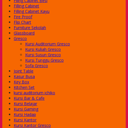
Filing Cabinet Besi
-Class
Filling Cabinet
-Class
Filling Cabinet Kayu
-Class
Fire Proof
-Class
Flip Chart
-Class
Furniture Sekolah
e Series
Glassboard
dera
Gresco
Kursi Auditorium Gresco
Kursi Kuliah Gresco
Series
Kursi Susun Gresco
Series
Kursi Tunggu Gresco
Series
Sofa Gresco
Joint Table
Kasur Busa
Key Box
Kitchen Set
kursi auditorium ichiko
Kursi Bar & Cafe
Kursi Belajar
Kursi Gaming
Kursi Hadap
Kursi Kantor
Kursi Kantor Gresco