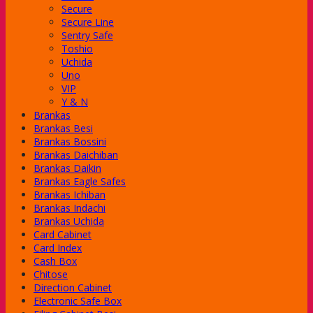
Secure
Secure Line
Sentry Safe
Toshio
Uchida
hi
Uno
VIP
Y & N
Brankas
Brankas Besi
Brankas Bossini
Brankas Daichiban
Brankas Daikin
Brankas Eagle Safes
c Series
Brankas Ichiban
Series
Brankas Indachi
num Series
Brankas Uchida
rn Series
Card Cabinet
nder
Card Index
Cash Box
Chitose
Direction Cabinet
-Class
Electronic Safe Box
-Class