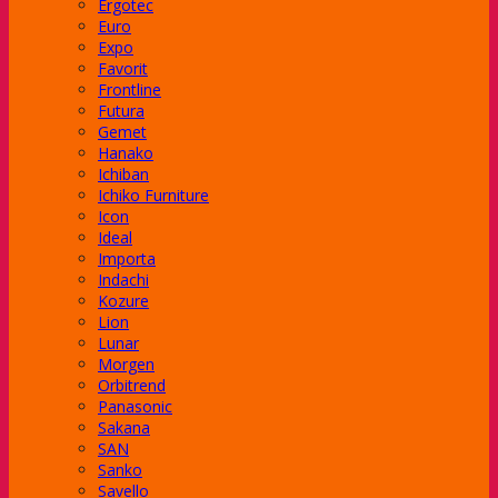
Ergotec
Euro
Expo
Favorit
Frontline
Futura
Gemet
Hanako
Ichiban
Ichiko Furniture
Icon
Ideal
Importa
Indachi
Kozure
Lion
Lunar
Morgen
ager Subaru
Orbitrend
Panasonic
Sakana
SAN
Sanko
an
Savello