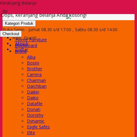
Keranjang Belanja
Rp
Oops, keranjang belanja Anda kosong!
Kategori Produk
Buka Senin - Jumat 08.30 s/d 17.00 , Sabtu 08.30 s/d 14.00
Checkout
Halo, Guest!
.Home Furniture
Masuk
Blackboard
Daftar
Brand
Alba
Bosini
Brother
Carrera
Chairman
Daichiban
Daikin
Daiko
Datafile
Donati
Dorothy
Dynamic
Eagle Safes
Elite