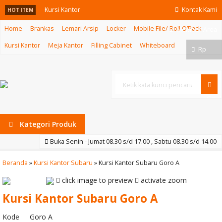
Kursi Kantor
Kontak Kami
HOT ITEM
Home
Brankas
Lemari Arsip
Locker
Mobile File/ Roll O’Pack
Ergotec 710 U
Member Area
Kursi Kantor
Meja Kantor
Filling Cabinet
Whiteboard
Meja Meeting
Rp
Indachi DMTG
115 CS
Cari
Meja Kantor
Kategori Produk
Indachi D-3
Buka Senin - Jumat 08.30 s/d 17.00 , Sabtu 08.30 s/d 14.00
Kursi Hadap
Beranda
»
Kursi Kantor Subaru
»
Kursi Kantor Subaru Goro A
Ichiko IC 9000
click image to preview
activate zoom
VCR Mesh
Kursi Kantor Subaru Goro A
Kursi Kantor
Kode
Goro A