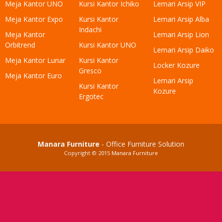
Meja Kantor UNO
Kursi Kantor Ichiko
Lemari Arsip VIP
Meja Kantor Expo
Kursi Kantor
Lemari Arsip Alba
Indachi
Meja Kantor
Lemari Arsip Lion
Orbitrend
Kursi Kantor UNO
Lemari Arsip Daiko
Meja Kantor Lunar
Kursi Kantor
Locker Kozure
Gresco
Meja Kantor Euro
Lemari Arsip
Kursi Kantor
Kozure
Ergotec
Manara Furniture
- Office Furniture Solution
Copyright © 2015
Manara Furniture
Produk yang sangat tepat, pilihan bagus..!
Berhasil ditambahkan ke keranjang belanja