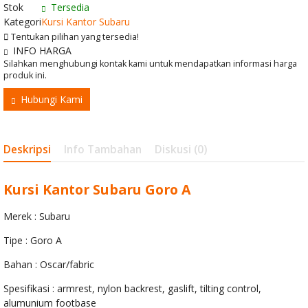
Stok
Tersedia
Indachi
Kategori
Kursi Kantor Subaru
Recosier III vcr
Tentukan pilihan yang tersedia!
INFO HARGA
Kursi Kantor
Silahkan menghubungi kontak kami untuk mendapatkan informasi harga
produk ini.
Ichiko Queten I
Hubungi Kami
S
Meja Rapat
Deskripsi
Info Tambahan
Diskusi (0)
Uno UCT 4755
Kursi Kantor Subaru Goro A
Kursi Bar Stool
Merek : Subaru
Ichiko IC-209
Tipe : Goro A
PUM
Bahan : Oscar/fabric
Spesifikasi : armrest, nylon backrest, gaslift, tilting control,
alumunium footbase