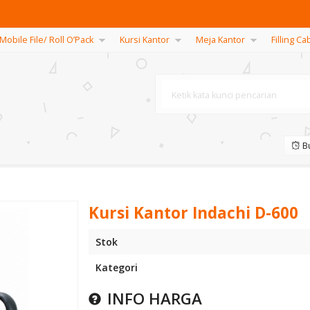
Mobile File/ Roll O’Pack
Kursi Kantor
Meja Kantor
Filling Ca
Bu
85 ( 24 Co
Kursi Kantor Indachi D-600
Stok
Kategori
INFO HARGA