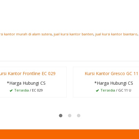
rsi kantor murah di alam sutera
,
jual kursi kantor banten
,
jual kursi kantor biantaro
ursi Kantor Frontline EC 029
Kursi Kantor Gresco GC 11
*Harga Hubungi CS
*Harga Hubungi CS
Tersedia
/ EC 029
Tersedia
/ GC 11 U