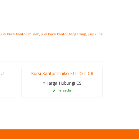
,
jual kursi kantor murah
,
jual kursi kantor tangerang
,
jual kursi
 U
Kursi Kantor Ichiko FITTO II CR
Kitc
*Harga Hubungi CS
*Ha
Tersedia
Te