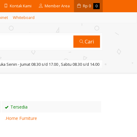
Kontak Kami
Member Area
Rp
0
0
binet
Whiteboard
Cari
ka Senin - Jumat 08.30 s/d 17.00 , Sabtu 08.30 s/d 14.00
Tersedia
.Home Furniture