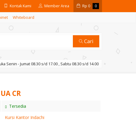
Kontak Kami
Member Area
Rp
0
0
binet
Whiteboard
Cari
ka Senin - Jumat 08.30 s/d 17.00 , Sabtu 08.30 s/d 14.00
 UA CR
Tersedia
Kursi Kantor Indachi