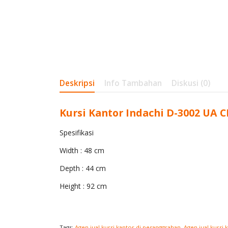
Deskripsi
Info Tambahan
Diskusi (0)
Kursi Kantor Indachi D-3002 UA C
Spesifikasi
Width : 48 cm
Depth : 44 cm
Height : 92 cm
Tags:
Agen jual kursi kantor di pesanggrahan
,
Agen jual kursi 