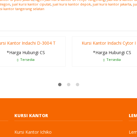
cilegon
,
jual kursi kantor ciputat
,
jual kursi kantor depok
,
jual kursi kantor jakarta
,
ju
rsi kantor tangerang selatan
rsi Kantor Indachi D-3004 T
Kursi Kantor Indachi Cytor I
*Harga Hubungi CS
*Harga Hubungi CS
Tersedia
Tersedia
KURSI KANTOR
LEM
Kursi Kantor Ichiko
Lema