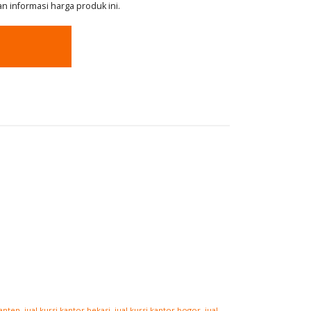
 informasi harga produk ini.
banten
,
jual kursi kantor bekasi
,
jual kursi kantor bogor
,
jual