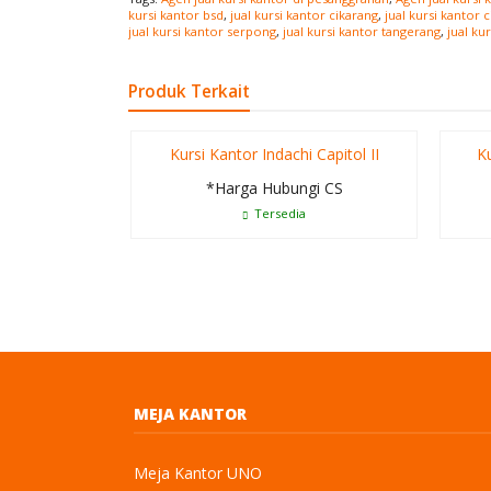
kursi kantor bsd
,
jual kursi kantor cikarang
,
jual kursi kantor 
jual kursi kantor serpong
,
jual kursi kantor tangerang
,
jual ku
Produk Terkait
Kursi Kantor Indachi Capitol II
Ku
*Harga Hubungi CS
Tersedia
MEJA KANTOR
Meja Kantor UNO