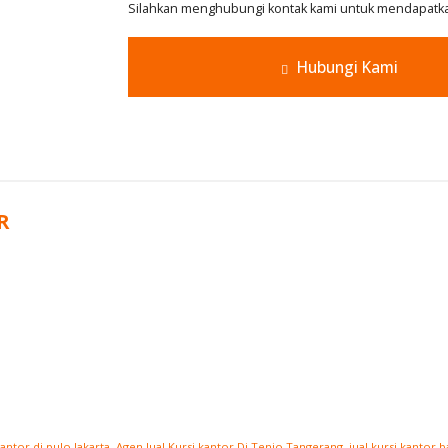
Silahkan menghubungi kontak kami untuk mendapatkan
Hubungi Kami
R
kantor di pulo Jakarta
,
Agen Jual Kursi kantor Di Tenjo Tangerang
,
jual kursi kantor 