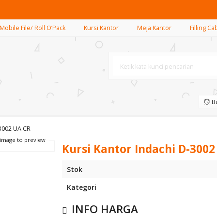
Mobile File/ Roll O’Pack
Kursi Kantor
Meja Kantor
Filling Ca
Bu
-3002 UA CR
 image to preview
Kursi Kantor Indachi D-3002
Stok
Kategori
INFO HARGA