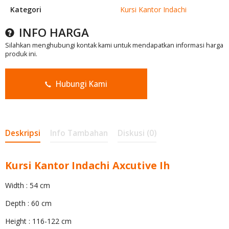
Kategori
Kursi Kantor Indachi
INFO HARGA
Silahkan menghubungi kontak kami untuk mendapatkan informasi harga
produk ini.
Hubungi Kami
Deskripsi
Info Tambahan
Diskusi (0)
Kursi Kantor Indachi Axcutive Ih
Width : 54 cm
Depth : 60 cm
Height : 116-122 cm