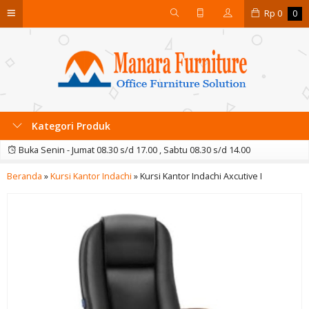
Rp
0
0
Kategori Produk
Buka Senin - Jumat 08.30 s/d 17.00 , Sabtu 08.30 s/d 14.00
Beranda
»
Kursi Kantor Indachi
»
Kursi Kantor Indachi Axcutive I