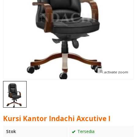
activate zoom
Kursi Kantor Indachi Axcutive I
Stok
Tersedia