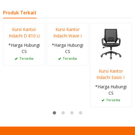
Produk Terkait
Kursi Kantor
Kursi Kantor
Indachi D 810 U
Indachi Wave I
*Harga Hubungi
*Harga Hubungi
CS
CS
Tersedia
Tersedia
Kursi Kantor
Indachi Easio I
*Harga Hubungi
CS
Tersedia