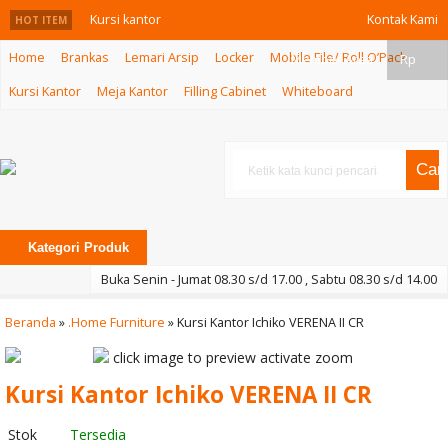
Kursi kantor
Kontak Kami
HOT ITEM
Home
Brankas
Lemari Arsip
Locker
Mobile File/ Roll O’Pack
Hanako MK-
Member Area
Rp
Kursi Kantor
Meja Kantor
Filling Cabinet
Whiteboard
3013
Brankas
Cari
Uchida HS 23
HE
Kategori Produk
Kursi Sofa
Buka Senin - Jumat 08.30 s/d 17.00 , Sabtu 08.30 s/d 14.00
Indach Otiser 3
Beranda
»
.Home Furniture
»
Kursi Kantor Ichiko VERENA II CR
Seater
click image to preview
activate zoom
Kursi Tunggu
Kursi Kantor Ichiko VERENA II CR
Subaru APC
Stok
Tersedia