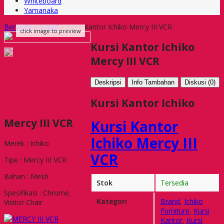
Whiteboard
Yamanaka
Beranda
»
Brand
»
Kursi Kantor Ichiko Mercy III VCR
click image to preview
Kursi Kantor Ichiko
Mercy III VCR
Deskripsi
Info Tambahan
Diskusi (0)
Kursi Kantor Ichiko
Mercy III VCR
Kursi Kantor
Ichiko Mercy III
Merek : Ichiko
VCR
Tipe : Mercy III VCR
Bahan : Mesh
Stok
Tersedia
Spesifikasi : Chrome,
Kategori
Brand
,
Ichiko
Visitor Chair
Furniture
,
Kursi
Kantor
,
Kursi