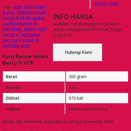
Kantor Ichiko
Tags:
agen kursi kantor
di pluit
,
distributor kursi
INFO HARGA
kantor di tanah abang
,
jual kursi kantor di
Silahkan menghubungi kontak kami
kramatjati
,
suplier kursi
untuk mendapatkan informasi harga
kantor di jatinegara
,
produk ini.
toko kursi kantor di
cempaka putih
Hubungi Kami
Kursi Kantor Ichiko
Mercy III VCR
Berat
300 gram
Kondisi
Baru
Dilihat
973 kali
Diskusi
Belum ada komentar
Belum ada komentar, buka diskusi dengan komentar Anda.