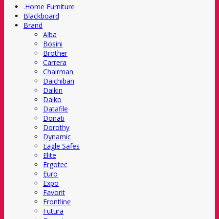
.Home Furniture
Blackboard
Brand
Alba
Bosini
Brother
Carrera
Chairman
Daichiban
Daikin
Daiko
Datafile
Donati
Dorothy
Dynamic
Eagle Safes
Elite
Ergotec
Euro
Expo
Favorit
Frontline
Futura