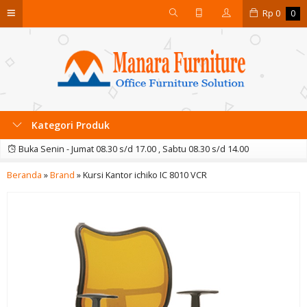
Rp
0
0
Kategori Produk
Buka Senin - Jumat 08.30 s/d 17.00 , Sabtu 08.30 s/d 14.00
Beranda
»
Brand
»
Kursi Kantor ichiko IC 8010 VCR