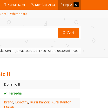
Kontak Kami
Member Area
Rp
0
0
binet
Whiteboard
Cari
ka Senin - Jumat 08.30 s/d 17.00 , Sabtu 08.30 s/d 14.00
c II
Dominic II
Tersedia
Brand
,
Dorothy
,
Kursi Kantor
,
Kursi Kantor
Murah