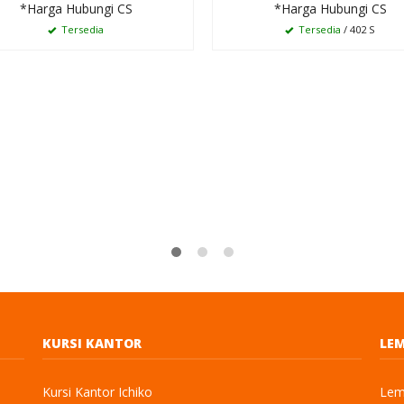
*Harga Hubungi CS
*Harga Hubungi CS
Tersedia
Tersedia
/ 402 S
KURSI KANTOR
LEM
Kursi Kantor Ichiko
Lema