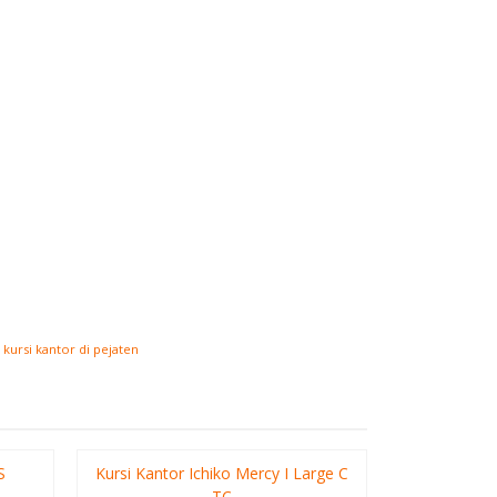
 kursi kantor di pejaten
S
Kursi Kantor Ichiko Mercy I Large C
Kursi Ka
TC