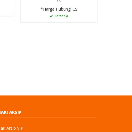
*Ha
*Harga Hubungi CS
T
Tersedia
ARI ARSIP
ri Arsip VIP