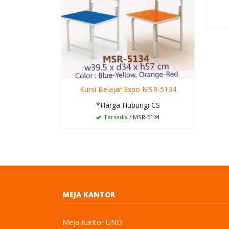
Kursi Belajar Expo MSR-5134
*Harga Hubungi CS
Tersedia
/ MSR-5134
MEJA KANTOR
Meja Kantor UNO