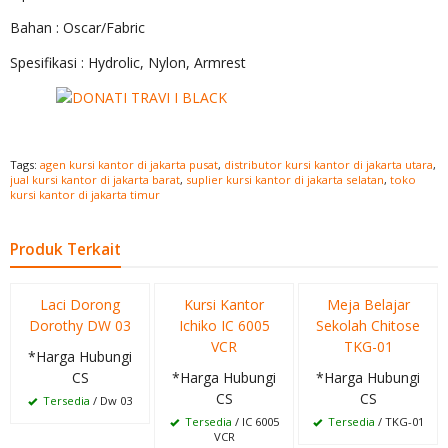
Bahan : Oscar/Fabric
Spesifikasi : Hydrolic, Nylon, Armrest
Tags:
agen kursi kantor di jakarta pusat
,
distributor kursi kantor di jakarta utara
,
jual kursi kantor di jakarta barat
,
suplier kursi kantor di jakarta selatan
,
toko
kursi kantor di jakarta timur
Produk Terkait
Laci Dorong
Kursi Kantor
Meja Belajar
Dorothy DW 03
Ichiko IC 6005
Sekolah Chitose
VCR
TKG-01
*Harga Hubungi
CS
*Harga Hubungi
*Harga Hubungi
CS
CS
Tersedia
/ Dw 03
Tersedia
/ IC 6005
Tersedia
/ TKG-01
VCR