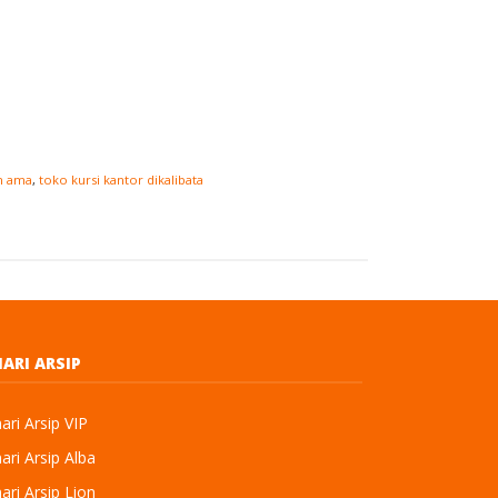
an ama
,
toko kursi kantor dikalibata
ARI ARSIP
ri Arsip VIP
ri Arsip Alba
ri Arsip Lion