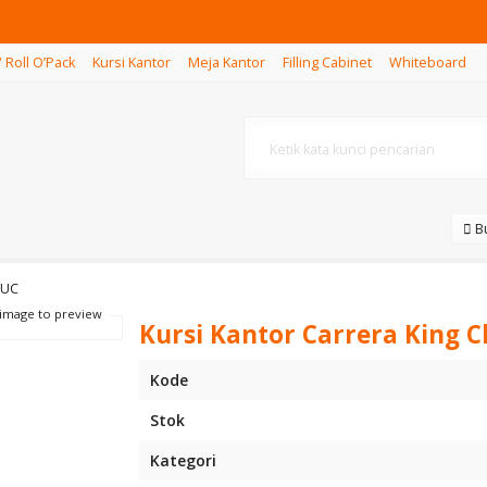
/ Roll O’Pack
Kursi Kantor
Meja Kantor
Filling Cabinet
Whiteboard
Bu
AUC
 image to preview
Kursi Kantor Carrera King Cl
Kode
Stok
Kategori