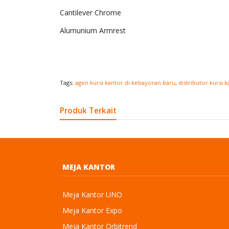
Cantilever Chrome
Alumunium Armrest
Tags:
agen kursi kantor di kebayoran baru
,
distributor kursi k
Produk Terkait
MEJA KANTOR
Meja Kantor UNO
Meja Kantor Expo
Meja Kantor Orbitrend