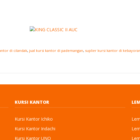
antor di cilandak
,
jual kursi kantor di pademangan
,
suplier kursi kantor di kebayor
KURSI KANTOR
LEM
Kursi Kantor Ichiko
Lema
Kursi Kantor Indachi
Lema
Kursi Kantor UNO
Lema