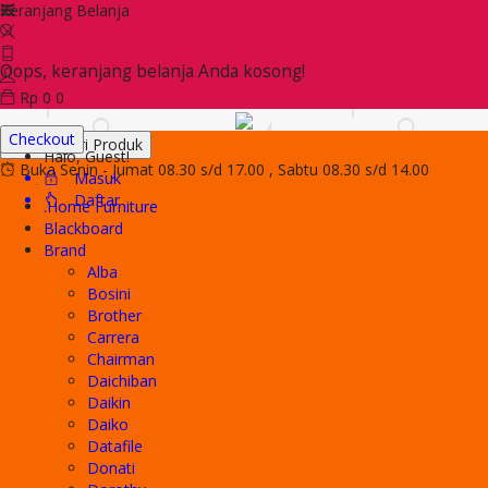
Keranjang Belanja
Oops, keranjang belanja Anda kosong!
Rp
0
0
Checkout
Kategori Produk
Halo, Guest!
Buka Senin - Jumat 08.30 s/d 17.00 , Sabtu 08.30 s/d 14.00
Masuk
Daftar
.Home Furniture
Blackboard
Brand
Alba
Bosini
Brother
Carrera
Chairman
Daichiban
Daikin
Daiko
Datafile
Donati