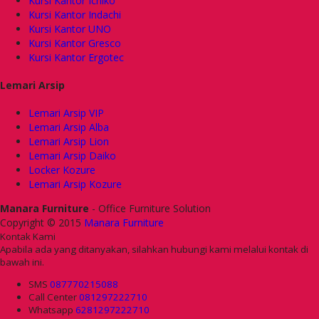
Kursi Kantor Ichiko
Kursi Kantor Indachi
Kursi Kantor UNO
Kursi Kantor Gresco
Kursi Kantor Ergotec
Lemari Arsip
Lemari Arsip VIP
Lemari Arsip Alba
Lemari Arsip Lion
Lemari Arsip Daiko
Locker Kozure
Lemari Arsip Kozure
Manara Furniture
- Office Furniture Solution
Copyright © 2015
Manara Furniture
Kontak Kami
Apabila ada yang ditanyakan, silahkan hubungi kami melalui kontak di
bawah ini.
SMS
087770215088
Call Center
081297222710
Whatsapp
6281297222710