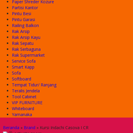
Paper Shreder Kozure
Partisi Kantor
Pintu Besi
Pintu Garasi
Railing Balkon
Rak Arsip
Rak Arsip Kayu
Rak Sepatu
Rak Serbaguna
Rak Supermarket
Service Sofa
Smart Kapp
Sofa
Softboard
Tempat Tidur/ Ranjang
Teralis Jendela
Tool Cabinet
VIP FURNITURE
Whiteboard
Yamanaka
Beranda
»
Brand
»
Kursi Indachi Casova I CR