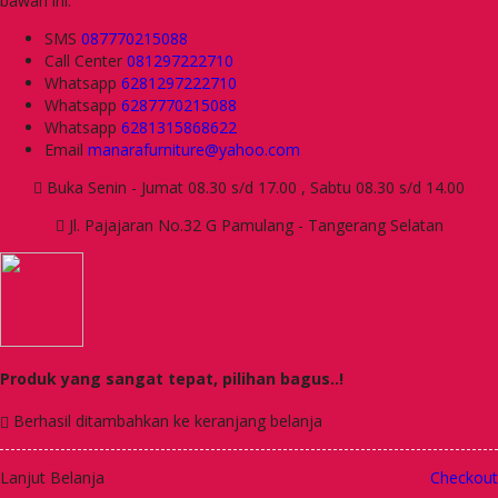
bawah ini.
SMS
087770215088
Call Center
081297222710
Whatsapp
6281297222710
Whatsapp
6287770215088
Whatsapp
6281315868622
Email
manarafurniture@yahoo.com
Buka Senin - Jumat 08.30 s/d 17.00 , Sabtu 08.30 s/d 14.00
Jl. Pajajaran No.32 G Pamulang - Tangerang Selatan
Produk yang sangat tepat, pilihan bagus..!
Berhasil ditambahkan ke keranjang belanja
Lanjut Belanja
Checkout