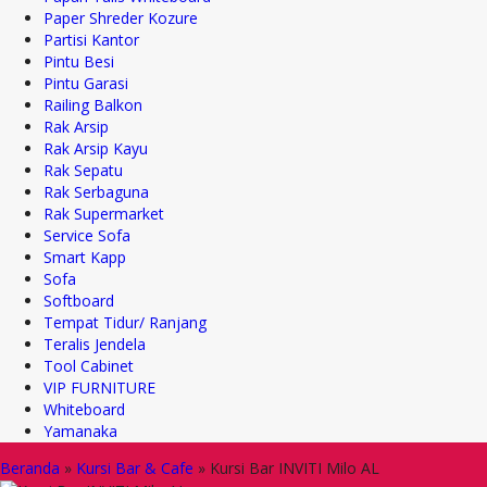
Paper Shreder Kozure
Partisi Kantor
Pintu Besi
Pintu Garasi
Railing Balkon
Rak Arsip
Rak Arsip Kayu
Rak Sepatu
Rak Serbaguna
Rak Supermarket
Service Sofa
Smart Kapp
Sofa
Softboard
Tempat Tidur/ Ranjang
Teralis Jendela
Tool Cabinet
VIP FURNITURE
Whiteboard
Yamanaka
Beranda
»
Kursi Bar & Cafe
»
Kursi Bar INVITI Milo AL