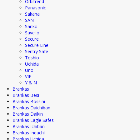
Orbitrend
Panasonic
Sakana
SAN
Sanko
Savello
Secure
Secure Line
Sentry Safe
Toshio
Uchida
Uno
VIP
Y & N
Brankas
Brankas Besi
Brankas Bossini
Brankas Daichiban
Brankas Daikin
Brankas Eagle Safes
Brankas Ichiban
Brankas Indachi
Brankas Uchida