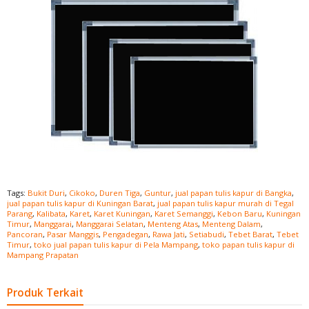
Tags:
Bukit Duri
,
Cikoko
,
Duren Tiga
,
Guntur
,
jual papan tulis kapur di Bangka
,
jual papan tulis kapur di Kuningan Barat
,
jual papan tulis kapur murah di Tegal
Parang
,
Kalibata
,
Karet
,
Karet Kuningan
,
Karet Semanggi
,
Kebon Baru
,
Kuningan
Timur
,
Manggarai
,
Manggarai Selatan
,
Menteng Atas
,
Menteng Dalam
,
Pancoran
,
Pasar Manggis
,
Pengadegan
,
Rawa Jati
,
Setiabudi
,
Tebet Barat
,
Tebet
Timur
,
toko jual papan tulis kapur di Pela Mampang
,
toko papan tulis kapur di
Mampang Prapatan
Produk Terkait