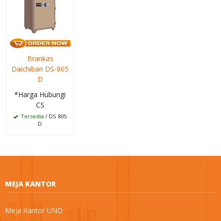
Brankas
Daichiban DS-805
D
*Harga Hubungi
CS
Tersedia
/ DS 805
D
MEJA KANTOR
Meja Kantor UNO