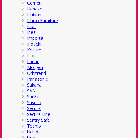
Gemet
Hanako
Ichiban
Ichiko Furniture
Icon
Ideal
Importa
Indachi
Kozure
Lion
Lunar
Morgen
Orbitrend
Panasonic
Sakana
SAN
Sanko
Savello
Secure
Secure Line
Sentry Safe
Toshio
Uchida
Uno