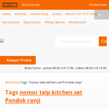
Kursi Donati
Kontak Kami
HOT ITEM
Home
Brankas
Lemari Arsip
Locker
Mobile File/ Roll O’Pack
Voxy I C Black
Member Area
Rp
Kursi Kantor
Meja Kantor
Filling Cabinet
Whiteboard
Kursi Kantor
Ichiko Vem I
Cari
Kursi Game
Inviti Vision AL
Kategori Produk
SKY Blue
Buka Senin - Jumat 08.30 s/d 17.00 , Sabtu 08.30 s/d 14.00
Kursi Kantor
Beranda
»
Tags "nomor telp kitchen set Pondok ranji"
Subaru SB 205
Tags
nomor telp kitchen set
U
Pondok ranji
Meja Cafe