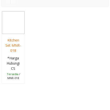
Ichiko ICT-16
Meja Kantor
Ichiko ICT-907
Kursi Kantor
Kitchen
Indachi Luxtier
Set MNR-
018
Kursi Kantor
*Harga
Indachi
Hubungi
CS
Recosier III vcr
Tersedia
/
MNR-018