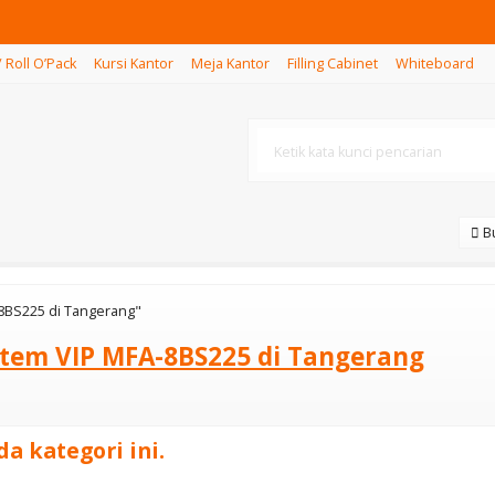
/ Roll O’Pack
Kursi Kantor
Meja Kantor
Filling Cabinet
Whiteboard
i NK-104L
Bu
-8BS225 di Tangerang"
stem VIP MFA-8BS225 di Tangerang
a kategori ini.