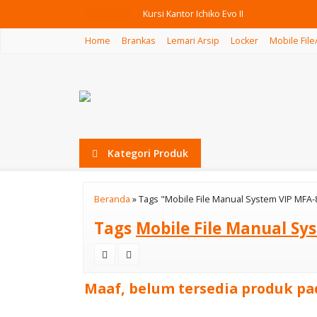
Kursi Kantor Ichiko Evo II
HOT ITEM
Home
Brankas
Lemari Arsip
Locker
Mobile File
Nakajima Lemari Locker 4 Pintu Kombinas
Fire Proof Daikin DK4-2D
Meja Cafe Orbitrend Arendal 120
Kursi Bar Stool Ichiko Colona IV
Kategori Produk
Brankas Daichiban DS 804 A (Alarm)
Mesin Penghancur Kertas Gemet 320 C
Beranda
»
Tags "Mobile File Manual System VIP MFA
Kursi Kantor Gresco GC 201 H
Tags
Mobile File Manual Sy
Maaf, belum tersedia produk pad