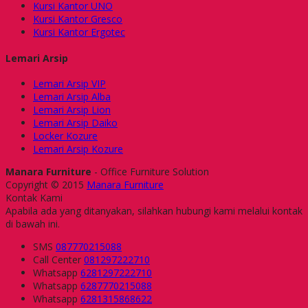
Kursi Kantor UNO
Kursi Kantor Gresco
Kursi Kantor Ergotec
Lemari Arsip
Lemari Arsip VIP
Lemari Arsip Alba
Lemari Arsip Lion
Lemari Arsip Daiko
Locker Kozure
Lemari Arsip Kozure
Manara Furniture
- Office Furniture Solution
Copyright © 2015
Manara Furniture
Kontak Kami
Apabila ada yang ditanyakan, silahkan hubungi kami melalui kontak
di bawah ini.
SMS
087770215088
Call Center
081297222710
Whatsapp
6281297222710
Whatsapp
6287770215088
Whatsapp
6281315868622