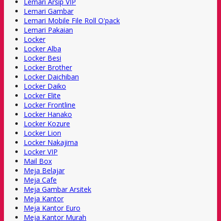
Lemari Arsip VIP
Lemari Gambar
Lemari Mobile File Roll O'pack
Lemari Pakaian
Locker
Locker Alba
Locker Besi
Locker Brother
Locker Daichiban
Locker Daiko
Locker Elite
Locker Frontline
Locker Hanako
Locker Kozure
Locker Lion
Locker Nakajima
Locker VIP
Mail Box
Meja Belajar
Meja Cafe
Meja Gambar Arsitek
Meja Kantor
Meja Kantor Euro
Meja Kantor Murah