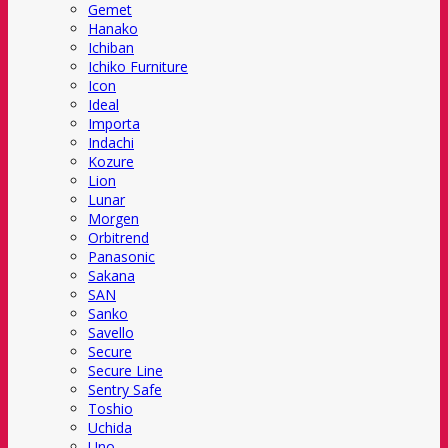
Gemet
Hanako
Ichiban
Ichiko Furniture
Icon
Ideal
Importa
Indachi
Kozure
Lion
Lunar
Morgen
Orbitrend
Panasonic
Sakana
SAN
Sanko
Savello
Secure
Secure Line
Sentry Safe
Toshio
Uchida
Uno