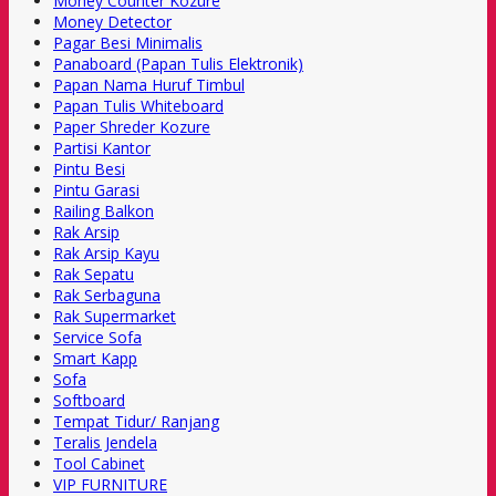
Money Counter Kozure
Money Detector
Pagar Besi Minimalis
Panaboard (Papan Tulis Elektronik)
Papan Nama Huruf Timbul
Papan Tulis Whiteboard
Paper Shreder Kozure
Partisi Kantor
Pintu Besi
Pintu Garasi
Railing Balkon
Rak Arsip
Rak Arsip Kayu
Rak Sepatu
Rak Serbaguna
Rak Supermarket
Service Sofa
Smart Kapp
Sofa
Softboard
Tempat Tidur/ Ranjang
Teralis Jendela
Tool Cabinet
VIP FURNITURE