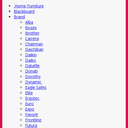
.Home Furniture
Blackboard
Brand
Alba
Bosini
Brother
Carrera
Chairman
Daichiban
Daikin
Daiko
Datafile
Donati
Dorothy
Dynamic
Eagle Safes
Elite
Ergotec
Euro
Expo
Favorit
Frontline
Futura