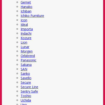
Gemet
Hanako
Ichiban
Ichiko Furniture
Icon
Ideal
Importa
Indachi
Kozure
Lion
Lunar
Morgen
Orbitrend
Panasonic
Sakana
SAN
Sanko
Savello
Secure
Secure Line
Sentry Safe
Toshio
Uchida
Uno