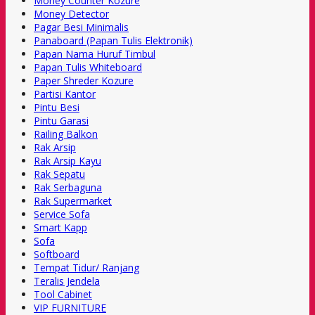
Money Counter Kozure
Money Detector
Pagar Besi Minimalis
Panaboard (Papan Tulis Elektronik)
Papan Nama Huruf Timbul
Papan Tulis Whiteboard
Paper Shreder Kozure
Partisi Kantor
Pintu Besi
Pintu Garasi
Railing Balkon
Rak Arsip
Rak Arsip Kayu
Rak Sepatu
Rak Serbaguna
Rak Supermarket
Service Sofa
Smart Kapp
Sofa
Softboard
Tempat Tidur/ Ranjang
Teralis Jendela
Tool Cabinet
VIP FURNITURE