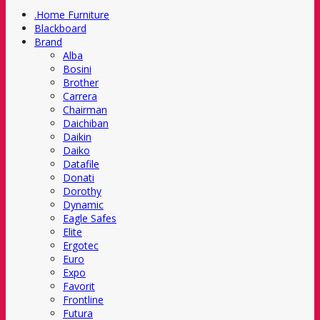
.Home Furniture
Blackboard
Brand
Alba
Bosini
Brother
Carrera
Chairman
Daichiban
Daikin
Daiko
Datafile
Donati
Dorothy
Dynamic
Eagle Safes
Elite
Ergotec
Euro
Expo
Favorit
Frontline
Futura