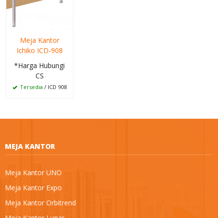
Meja Kantor
Ichiko ICD-908
*Harga Hubungi
CS
Tersedia
/ ICD 908
MEJA KANTOR
Meja Kantor UNO
Meja Kantor Expo
Meja Kantor Orbitrend
Meja Kantor Lunar