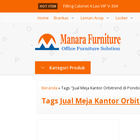
Filling Cabinet 4 Laci VIP V-304
HOT ITEM
Home
Brankas
Lemari Arsip
Locker
Kursi Gaming INVITI FLASH E RED
Laci Dorong Uno UMP 1135
Lemari Arsip Frontline DP 06
Kursi Hadap Uno Boston VAP 1
Kategori Produk
Kursi Kantor Ichiko Tokyo I S-W
Lemari arsip Ichiko ICT-716
Beranda
»
Tags "Jual Meja Kantor Orbitrend di Pondo
Kursi Kantor Carrera CM 02
Tags
Jual Meja Kantor Orbi