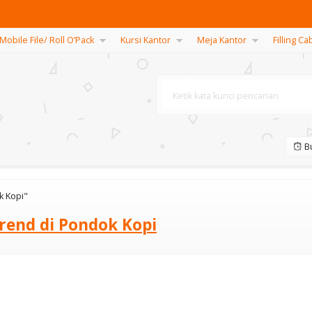
Mobile File/ Roll O’Pack
Kursi Kantor
Meja Kantor
Filling Ca
Bu
k Kopi"
trend di Pondok Kopi