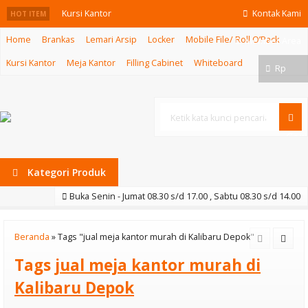
Kursi Kantor
Kontak Kami
HOT ITEM
Home
Brankas
Lemari Arsip
Locker
Mobile File/ Roll O’Pack
Ichiko Hector III
Member Area
Kursi Kantor
Meja Kantor
Filling Cabinet
Whiteboard
VCR
Rp
Kursi Lipat
Chitose Cosmo
Cari
941
Kategori Produk
Lemari Gambar
Buka Senin - Jumat 08.30 s/d 17.00 , Sabtu 08.30 s/d 14.00
Elite EL-454-A1
Filling Cabinet
Beranda
»
Tags "jual meja kantor murah di Kalibaru Depok"
Tags
jual meja kantor murah di
3 Laci Daiko FD
Kalibaru Depok
103