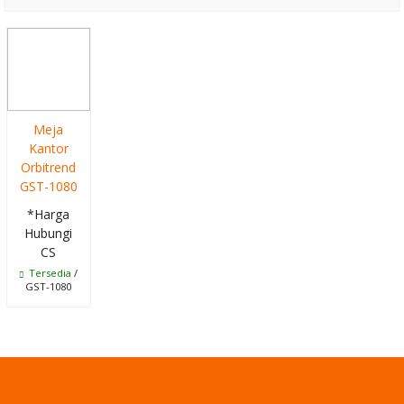
Kursi Susun
Chitose
Hanako
Brankas
Meja
Kantor
Bossini BG-260
Orbitrend
GST-1080
D
*Harga
Kursi Kantor
Hubungi
CS
Chairman MC
Tersedia
/
GST-1080
1905A
Meja Kantor
Uno UOD 7061