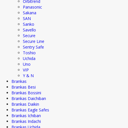
Orbitrend
Panasonic
Sakana
SAN
Sanko
Savello
Secure
Secure Line
Sentry Safe
Toshio
Uchida
Uno
VIP
Y & N
Brankas
Brankas Besi
Brankas Bossini
Brankas Daichiban
Brankas Daikin
Brankas Eagle Safes
Brankas Ichiban
Brankas Indachi
Brankas Uchida