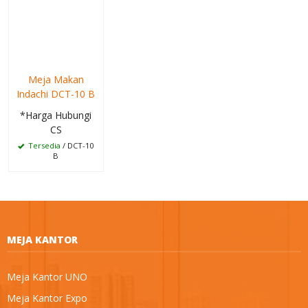
Meja Makan
Indachi DCT-10 B
*Harga Hubungi
CS
Tersedia
/ DCT-10
B
MEJA KANTOR
Meja Kantor UNO
Meja Kantor Expo