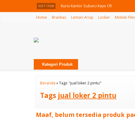
Kursi Kantor Subaru Kayo CR
HOT ITEM
Home
Brankas
Lemari Arsip
Locker
Mobile File
Kursi Kantor Subaru Kato CR
Sofa Kantor Chairman Bio
Kursi Kantor Indachi D-3008
Kursi Kantor Ichiko Calcio II
Kategori Produk
Kursi Susun Hanako MK-3046
Sofa Indachi Revio
Beranda
»
Tags "jual loker 2 pintu"
Brankas Ichiban HS 40 TA
Tags
jual loker 2 pintu
Maaf, belum tersedia produk pad