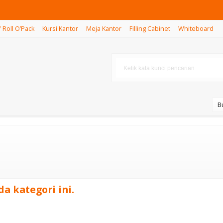
/ Roll O’Pack
Kursi Kantor
Meja Kantor
Filling Cabinet
Whiteboard
B
a kategori ini.