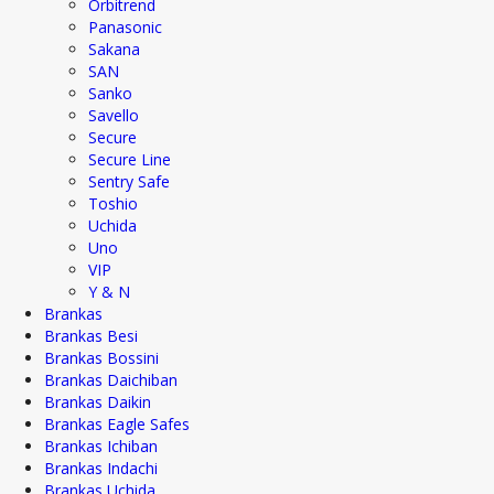
Orbitrend
Panasonic
Sakana
SAN
Sanko
Savello
Secure
Secure Line
Sentry Safe
Toshio
Uchida
Uno
VIP
Y & N
Brankas
Brankas Besi
Brankas Bossini
Brankas Daichiban
Brankas Daikin
Brankas Eagle Safes
Brankas Ichiban
Brankas Indachi
Brankas Uchida